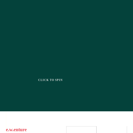
CLICK TO SPIN
e.w.enture