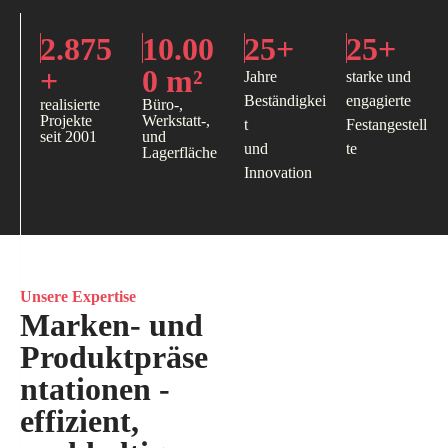
2.875
10.00
25+
25+
+
0 m²
Jahre
starke und
Beständigkei
engagierte
realisierte
Büro-,
Projekte
Werkstatt-,
t
Festangestell
seit 2001
und
und
te
Lagerfläche
Innovation
Unsere Expertise
Marken- und
Produktpräse
ntationen -
effizient,