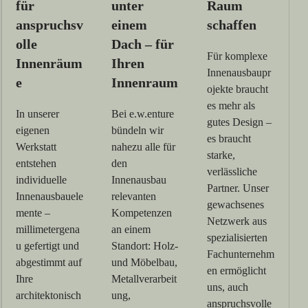
für
unter
Raum
anspruchsv
einem
schaffen
olle
Dach – für
Für komplexe
Innenräum
Ihren
Innenausbaupr
e
Innenraum
ojekte braucht
es mehr als
In unserer
Bei e.w.enture
gutes Design –
eigenen
bündeln wir
es braucht
Werkstatt
nahezu alle für
starke,
entstehen
den
verlässliche
individuelle
Innenausbau
Partner. Unser
Innenausbauele
relevanten
gewachsenes
mente –
Kompetenzen
Netzwerk aus
millimetergena
an einem
spezialisierten
u gefertigt und
Standort: Holz-
Fachunternehm
abgestimmt auf
und Möbelbau,
en ermöglicht
Ihre
Metallverarbeit
uns, auch
architektonisch
ung,
anspruchsvolle