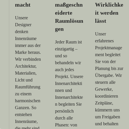
macht
maßgeschn
Wirklichke
eiderte
it werden
Unsere
Raumlösun
lässt
Designer
gen
denken
Unser
Innenräume
erfahrenes
Jeder Raum ist
immer aus der
Projektmanage
einzigartig –
Marke heraus.
ment begleitet
und so
Wir verbinden
Sie von der
behandeln wir
Architektur,
Planung bis zur
auch jedes
Materialien,
Übergabe. Wir
Projekt. Unsere
Licht und
steuern alle
Innenarchitekti
Raumführung
Gewerke,
nnen und
zu einem
koordinieren
Innenarchitekte
harmonischen
Zeitpläne,
n begleiten Sie
Ganzen. So
kümmern uns
persönlich
entstehen
um Freigaben
durch alle
Innenräume,
und behalten
Phasen: von
die mehr sind