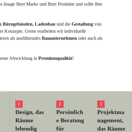
das Image Ihrer Marke und Ihrer Produkte und sollte Ihre
n Bürogebäuden, Ladenbau
und die
Gestaltung
von
er Konzepte. Gerne erarbeiten wir individuelle
ieren als ausführendes
Bauunternehmen
oder auch als
nforme Abwicklung in
Premiumqualität
!
Design, das
Persönlich
Projektma
Räume
e Beratung
nagement,
lebendig
für
das Räume