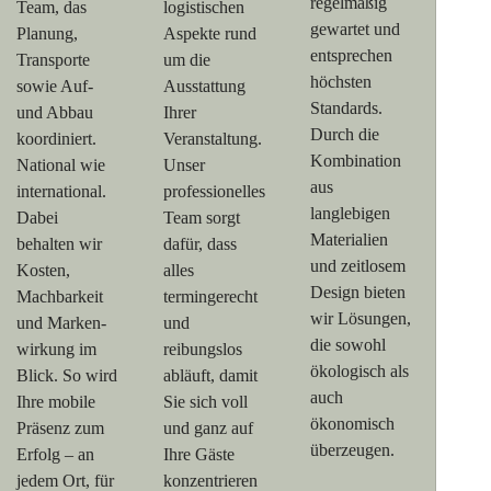
regelmäßig
Team, das
logistischen
gewartet und
Planung,
Aspekte rund
entsprechen
Transporte
um die
höchsten
sowie Auf-
Ausstattung
Standards.
und Abbau
Ihrer
Durch die
koordiniert.
Veranstaltung.
Kombination
National wie
Unser
aus
international.
professionelles
langlebigen
Dabei
Team sorgt
Materialien
behalten wir
dafür, dass
und zeitlosem
Kosten,
alles
Design bieten
Machbarkeit
termingerecht
wir Lösungen,
und Marken-
und
die sowohl
wirkung im
reibungslos
ökologisch als
Blick. So wird
abläuft, damit
auch
Ihre mobile
Sie sich voll
ökonomisch
Präsenz zum
und ganz auf
überzeugen.
Erfolg – an
Ihre Gäste
jedem Ort, für
konzentrieren