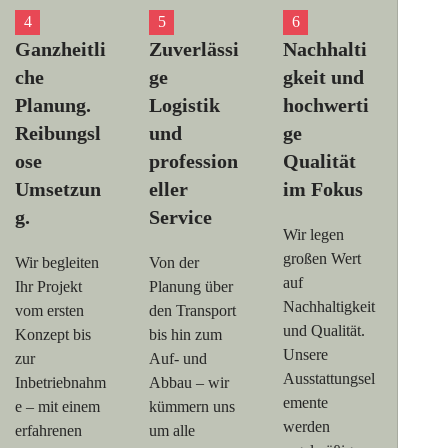
Ganzheitli
Zuverlässi
Nachhalti
che
ge
gkeit und
Planung.
Logistik
hochwerti
Reibungsl
und
ge
ose
profession
Qualität
Umsetzun
eller
im Fokus
g.
Service
Wir legen
großen Wert
Wir begleiten
Von der
auf
Ihr Projekt
Planung über
Nachhaltigkeit
vom ersten
den Transport
und Qualität.
Konzept bis
bis hin zum
Unsere
zur
Auf- und
Ausstattungsel
Inbetriebnahm
Abbau – wir
emente
e – mit einem
kümmern uns
werden
erfahrenen
um alle