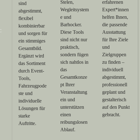
Stelen,
erfahrenen
sind
Wegleitsystem
Expert*innen
abgestimmt,
e und
helfen Ihnen,
flexibel
Barhocker.
die passende
kombinierbar
C
Diese Tools
Ausstattung
und sorgen für
sind nicht nur
für Ihre Ziele
ein stimmiges
praktisch,
und
Gesamtbild.
sondern fügen
Zielgruppen
Ergänzt wird
sich nahtlos in
zu finden –
das Sortiment
das
individuell
durch Event-
Gesamtkonze
abgestimmt,
Tools,
pt Ihrer
professionell
Fahrzeugpode
Veranstaltung
geplant und
ste und
ein und
gestalterisch
individuelle
unterstützen
auf den Punkt
Lösungen für
einen
gebracht.
starke
reibungslosen
Auftritte.
Ablauf.