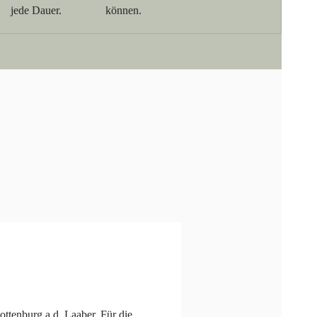
jede Dauer.
können.
ttenburg a.d. Laaber. Für die