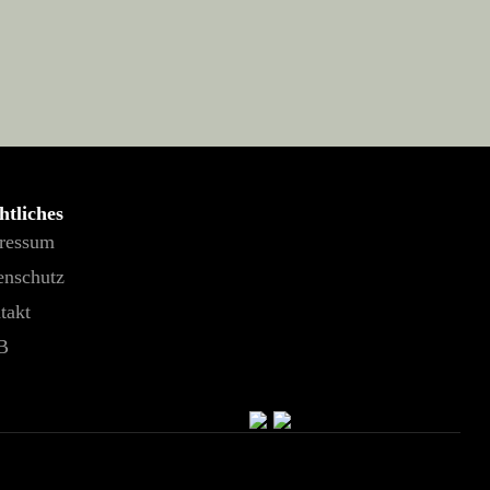
htliches
ressum
enschutz
takt
B