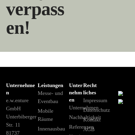
verpass
en!
Unternehme
Leistungen
Unter
Recht
n
nehm
liches
Messe- und
en
e.w.enture
Impressum
Eventbau
Unternehmen
GmbH
Datenschutz
Mobile
Unterbiberger
Nachhaltigkeit
Räume
Kontakt
Str. 11
Referenzen
Innenausbau
AGB
81737