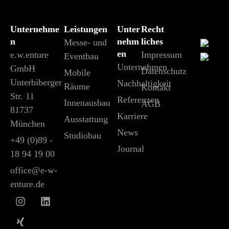
Unternehme
Leistungen
Unter
Recht
n
nehm
liches
Messe- und
en
e.w.enture
Impressum
Eventbau
Unternehmen
GmbH
Datenschutz
Mobile
Unterbiberger
Nachhaltigkeit
Räume
Kontakt
Str. 11
Referenzen
Innenausbau
AGB
81737
Karriere
Ausstattung
München
News
Studiobau
+49 (0)89 -
Journal
18 94 19 00
office@e-w-
enture.de